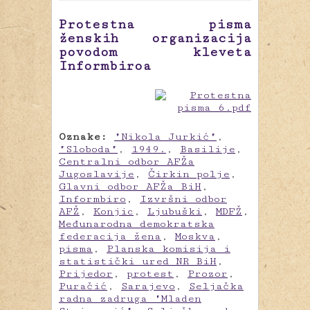
Protestna pisma
ženskih organizacija
povodom kleveta
Informbiroa
Oznake:
"Nikola Jurkić"
,
"Sloboda"
,
1949.
,
Basilije
,
Centralni odbor AFŽa
Jugoslavije
,
Čirkin polje
,
Glavni odbor AFŽa BiH
,
Informbiro
,
Izvršni odbor
AFŽ
,
Konjic
,
Ljubuški
,
MDFŽ
,
Međunarodna demokratska
federacija žena
,
Moskva
,
pisma
,
Planska komisija i
statistički ured NR BiH
,
Prijedor
,
protest
,
Prozor
,
Puračić
,
Sarajevo
,
Seljačka
radna zadruga "Mladen