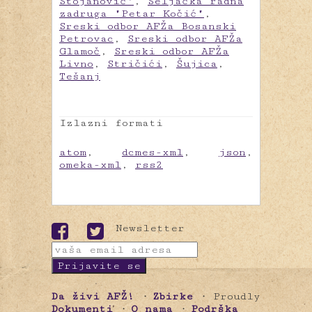
Stojanović"
,
Seljačka radna
zadruga "Petar Kočić"
,
Sreski odbor AFŽa Bosanski
Petrovac
,
Sreski odbor AFŽa
Glamoč
,
Sreski odbor AFŽa
Livno
,
Stričići
,
Šujica
,
Tešanj
Izlazni formati
atom
,
dcmes-xml
,
json
,
omeka-xml
,
rss2
Newsletter
Da živi AFŽ!
Zbirke
Proudly
Dokumenti
O nama
Podrška