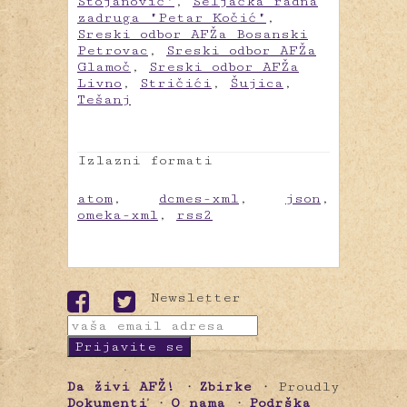
Stojanović"
,
Seljačka radna
zadruga "Petar Kočić"
,
Sreski odbor AFŽa Bosanski
Petrovac
,
Sreski odbor AFŽa
Glamoč
,
Sreski odbor AFŽa
Livno
,
Stričići
,
Šujica
,
Tešanj
Izlazni formati
atom
,
dcmes-xml
,
json
,
omeka-xml
,
rss2
Newsletter
Da živi AFŽ!
Zbirke
Proudly
Dokumenti
O nama
Podrška