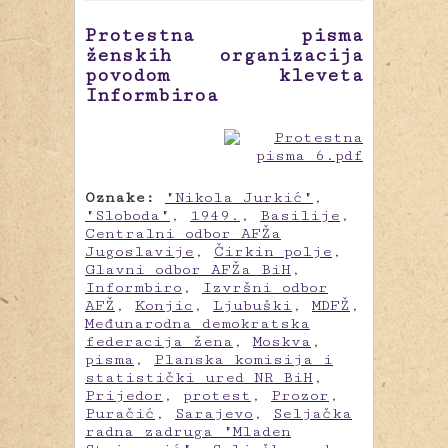
Protestna pisma
ženskih organizacija
povodom kleveta
Informbiroa
Oznake:
"Nikola Jurkić"
,
"Sloboda"
,
1949.
,
Basilije
,
Centralni odbor AFŽa
Jugoslavije
,
Čirkin polje
,
Glavni odbor AFŽa BiH
,
Informbiro
,
Izvršni odbor
AFŽ
,
Konjic
,
Ljubuški
,
MDFŽ
,
Međunarodna demokratska
federacija žena
,
Moskva
,
pisma
,
Planska komisija i
statistički ured NR BiH
,
Prijedor
,
protest
,
Prozor
,
Puračić
,
Sarajevo
,
Seljačka
radna zadruga "Mladen