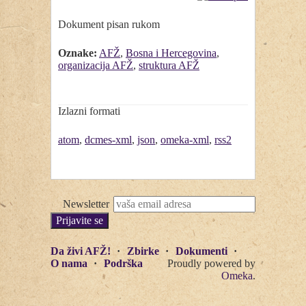
Dokument pisan rukom
Oznake:
AFŽ
,
Bosna i Hercegovina
,
organizacija AFŽ
,
struktura AFŽ
Izlazni formati
atom
,
dcmes-xml
,
json
,
omeka-xml
,
rss2
Newsletter
Da živi AFŽ!
Zbirke
Dokumenti
O nama
Podrška
Proudly powered by
Omeka
.