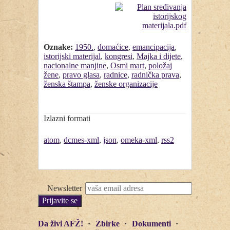
Oznake:
1950.
,
domaćice
,
emancipacija
,
istorijski materijal
,
kongresi
,
Majka i dijete
,
nacionalne manjine
,
Osmi mart
,
položaj
žene
,
pravo glasa
,
radnice
,
radnička prava
,
ženska štampa
,
ženske organizacije
Izlazni formati
atom
,
dcmes-xml
,
json
,
omeka-xml
,
rss2
Newsletter
Da živi AFŽ!
Zbirke
Dokumenti