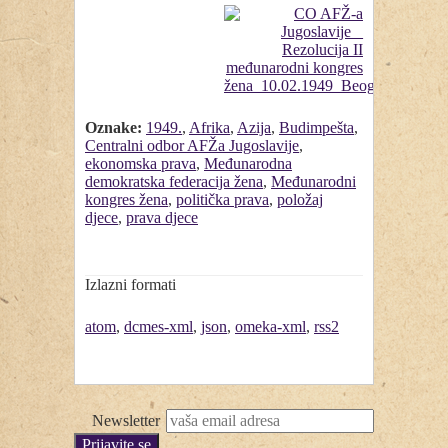
Oznake:
1949.
,
Afrika
,
Azija
,
Budimpešta
,
Centralni odbor AFŽa Jugoslavije
,
ekonomska prava
,
Međunarodna
demokratska federacija žena
,
Međunarodni
kongres žena
,
politička prava
,
položaj
djece
,
prava djece
Izlazni formati
atom
,
dcmes-xml
,
json
,
omeka-xml
,
rss2
Newsletter