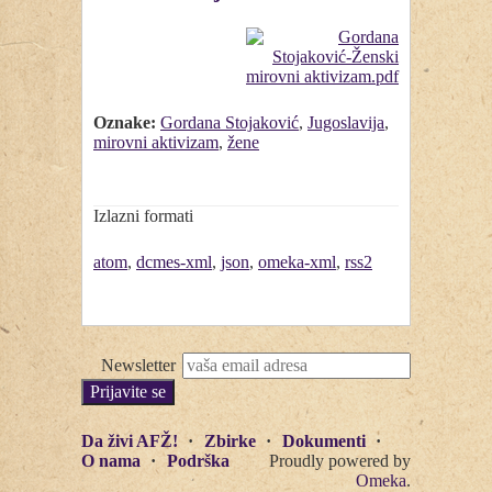
Oznake:
Gordana Stojaković
,
Jugoslavija
,
mirovni aktivizam
,
žene
Izlazni formati
atom
,
dcmes-xml
,
json
,
omeka-xml
,
rss2
Newsletter
Da živi AFŽ!
Zbirke
Dokumenti
O nama
Podrška
Proudly powered by
Omeka
.