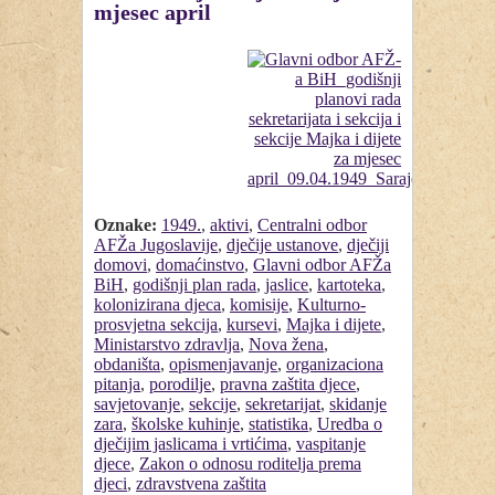
mjesec april
Oznake:
1949.
,
aktivi
,
Centralni odbor
AFŽa Jugoslavije
,
dječije ustanove
,
dječiji
domovi
,
domaćinstvo
,
Glavni odbor AFŽa
BiH
,
godišnji plan rada
,
jaslice
,
kartoteka
,
kolonizirana djeca
,
komisije
,
Kulturno-
prosvjetna sekcija
,
kursevi
,
Majka i dijete
,
Ministarstvo zdravlja
,
Nova žena
,
obdaništa
,
opismenjavanje
,
organizaciona
pitanja
,
porodilje
,
pravna zaštita djece
,
savjetovanje
,
sekcije
,
sekretarijat
,
skidanje
zara
,
školske kuhinje
,
statistika
,
Uredba o
dječijim jaslicama i vrtićima
,
vaspitanje
djece
,
Zakon o odnosu roditelja prema
djeci
,
zdravstvena zaštita