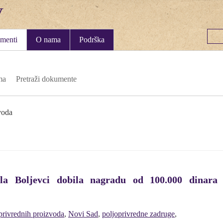
menti
O nama
Podrška
ma
Pretraži dokumente
voda
la Boljevci dobila nagradu od 100.000 dinara 
privrednih proizvoda
,
Novi Sad
,
poljoprivredne zadruge
,