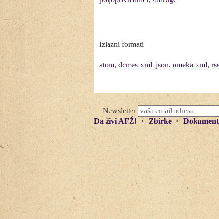
Izlazni formati
atom
,
dcmes-xml
,
json
,
omeka-xml
,
rs
Newsletter
Da živi AFŽ!
Zbirke
Dokument