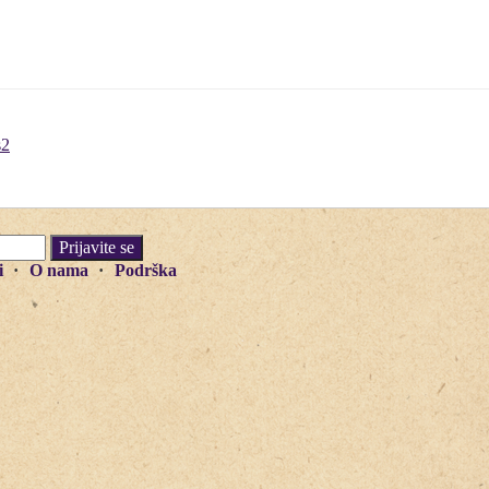
s2
i
O nama
Podrška