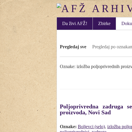
Da živi AFŽ!
Zbirke
Doku
Pregledaj sve
Pregledaj po oznaka
Oznake: izložba poljoprivrednih proiz
Poljoprivredna zadruga se
proizvoda, Novi Sad
Oznake:
Boljevci (selo)
,
izložba poljo
poljoprivrednici
,
zadruge