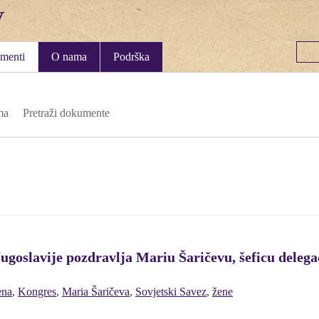
menti
O nama
Podrška
ma
Pretraži dokumente
goslavije pozdravlja Mariu Šaričevu, šeficu delegac
ena
,
Kongres
,
Maria Šaričeva
,
Sovjetski Savez
,
žene