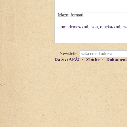
Izlazni formati
atom
,
dcmes-xml
,
json
,
omeka-xml
,
rs
Newsletter
Da živi AFŽ!
Zbirke
Dokument