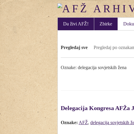
Da živi AFŽ!
Zbirke
Doku
Pregledaj sve
Pregledaj po oznaka
Oznake: delegacija sovjetskih žena
Delegacija Kongresa AFŽa Ju
Oznake:
AFŽ
,
delegacija sovjetskih ž