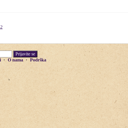
s2
i
O nama
Podrška