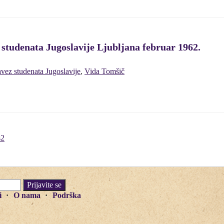
studenata Jugoslavije Ljubljana februar 1962.
vez studenata Jugoslavije
,
Vida Tomšič
s2
i
O nama
Podrška