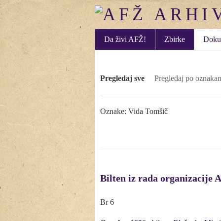
Da živi AFŽ!
Zbirke
Doku
Pregledaj sve
Pregledaj po oznaka
Oznake: Vida Tomšič
Bilten iz rada organizacije 
Br 6