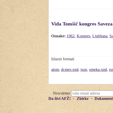
Vida Tomšič kongres Saveza 
Oznake:
1962
,
Kongres
,
Ljubljana
,
Sa
Izlazni formati
atom
,
dcmes-xml
,
json
,
omeka-xml
,
rs
Newsletter
Da živi AFŽ!
Zbirke
Dokument