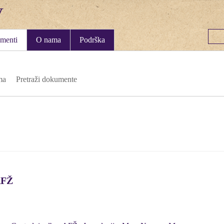
menti
O nama
Podrška
ma
Pretraži dokumente
AFŽ