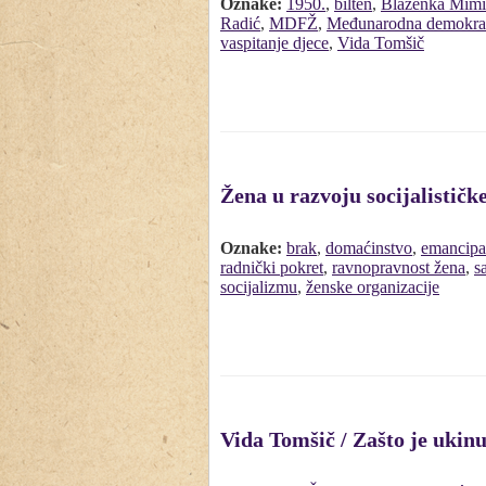
Oznake:
1950.
,
bilten
,
Blaženka Mimi
Radić
,
MDFŽ
,
Međunarodna demokrats
vaspitanje djece
,
Vida Tomšič
Žena u razvoju socijalistič
Oznake:
brak
,
domaćinstvo
,
emancipa
radnički pokret
,
ravnopravnost žena
,
s
socijalizmu
,
ženske organizacije
Vida Tomšič / Zašto je ukin