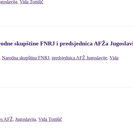
ugoslavija
,
Vida Tomšič
rodne skupštine FNRJ i predsjednica AFŽa Jugoslav
,
Narodna skupština FNRJ
,
predsjednica AFŽ Jugoslavije
,
Vida
es AFŽ
,
Jugoslavija
,
Vida Tomšič