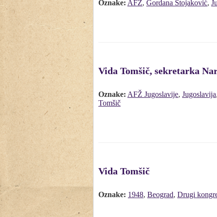
Oznake:
AFŽ
,
Gordana Stojaković
,
J
Vida Tomšič, sekretarka Na
Oznake:
AFŽ Jugoslavije
,
Jugoslavija
Tomšič
Vida Tomšič
Oznake:
1948
,
Beograd
,
Drugi kongr