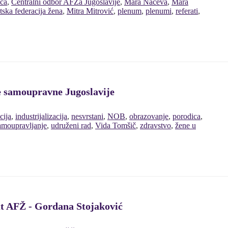
ca
,
Centralni odbor AFŽa Jugoslavije
,
Mara Naceva
,
Mara
ka federacija žena
,
Mitra Mitrović
,
plenum
,
plenumi
,
referati
,
ke samoupravne Jugoslavije
cija
,
industrijalizacija
,
nesvrstani
,
NOB
,
obrazovanje
,
porodica
,
amoupravljanje
,
udruženi rad
,
Vida Tomšič
,
zdravstvo
,
žene u
ut AFŽ - Gordana Stojaković