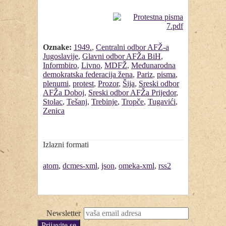
Oznake:
1949.
,
Centralni odbor AFŽ-a
Jugoslavije
,
Glavni odbor AFŽa BiH
,
Informbiro
,
Livno
,
MDFŽ
,
Međunarodna
demokratska federacija žena
,
Pariz
,
pisma
,
plenumi
,
protest
,
Prozor
,
Šija
,
Sreski odbor
AFŽa Doboj
,
Sreski odbor AFŽa Prijedor
,
Stolac
,
Tešanj
,
Trebinje
,
Tropče
,
Tugavići
,
Zenica
Izlazni formati
atom
,
dcmes-xml
,
json
,
omeka-xml
,
rss2
Newsletter