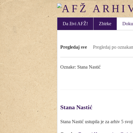
Da živi AFŽ!
Zbirke
Doku
Pregledaj sve
Pregledaj po oznaka
Oznake: Stana Nastić
Stana Nastić
Stana Nastić ustupila je za arhiv 5 svoji