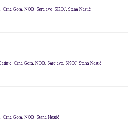
e
,
Crna Gora
,
NOB
,
Sarajevo
,
SKOJ
,
Stana Nastić
Cetinje
,
Crna Gora
,
NOB
,
Sarajevo
,
SKOJ
,
Stana Nastić
e
,
Crna Gora
,
NOB
,
Stana Nastić