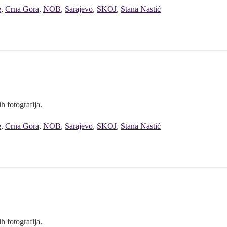
e
,
Crna Gora
,
NOB
,
Sarajevo
,
SKOJ
,
Stana Nastić
h fotografija.
e
,
Crna Gora
,
NOB
,
Sarajevo
,
SKOJ
,
Stana Nastić
h fotografija.