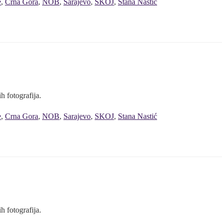
e
,
Crna Gora
,
NOB
,
Sarajevo
,
SKOJ
,
Stana Nastić
h fotografija.
e
,
Crna Gora
,
NOB
,
Sarajevo
,
SKOJ
,
Stana Nastić
h fotografija.