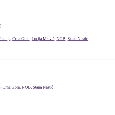
ć
Cetinje
,
Crna Gora
,
Lucija Mravić
,
NOB
,
Stana Nastić
e
,
Crna Gora
,
NOB
,
Stana Nastić