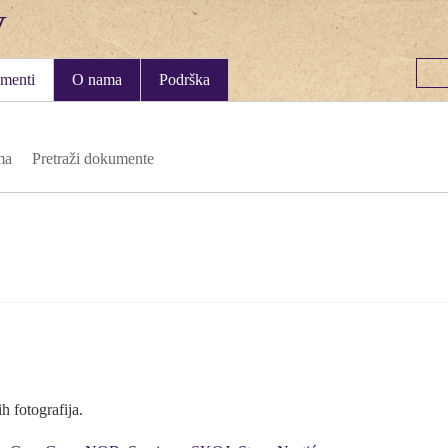
menti
O nama
Podrška
ma
Pretraži dokumente
h fotografija.