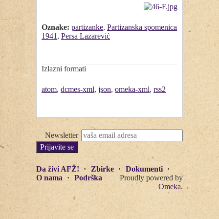
Oznake:
partizanke
,
Partizanska spomenica
1941
,
Persa Lazarević
Izlazni formati
atom
,
dcmes-xml
,
json
,
omeka-xml
,
rss2
Newsletter
Da živi AFŽ!
Zbirke
Dokumenti
O nama
Podrška
Proudly powered by
Omeka
.