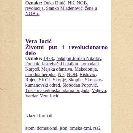
Oznake:
Đuka Dinić
,
Niš
,
NOB
,
revolucija
,
Stanko Mladenović
,
žene u
NOB-u
Vera Jocić
Životni put i revolucionarno
delo
Oznake:
1978.
,
bataljon Jordan Nikolov
,
Drenak
,
Jastrebački bataljon
,
komadant
Karpoš
,
Majska ofanziva
,
Makedonija
,
narodna herojka
,
Niš
,
NOB
,
Ristovac
,
Rujen
,
SKOJ
,
Skopje
,
Skoplje
,
Skopsko-
kumanovski odred
,
Slobodan Popović
,
Treća makedonska udarna brigada
,
Valjevo
,
Vardar
,
Vera Jocić
Izlazni formati
atom
,
dcmes-xml
,
json
,
omeka-xml
,
rss2