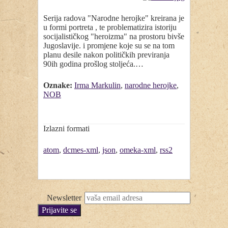
Serija radova "Narodne herojke" kreirana je
u formi portreta , te problematizira istoriju
socijalističkog "heroizma" na prostoru bivše
Jugoslavije. i promjene koje su se na tom
planu desile nakon političkih previranja
90ih godina prošlog stoljeća.…
Oznake:
Irma Markulin
,
narodne herojke
,
NOB
Izlazni formati
atom
,
dcmes-xml
,
json
,
omeka-xml
,
rss2
Newsletter