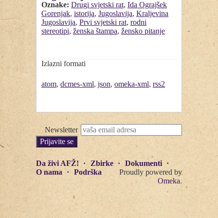
Oznake:
Drugi svjetski rat
,
Ida Ograjšek
Gorenjak
,
istorija
,
Jugoslavija
,
Kraljevina
Jugoslavija
,
Prvi svjetski rat
,
rodni
stereotipi
,
ženska štampa
,
žensko pitanje
Izlazni formati
atom
,
dcmes-xml
,
json
,
omeka-xml
,
rss2
Newsletter
Da živi AFŽ!
Zbirke
Dokumenti
O nama
Podrška
Proudly powered by
Omeka
.