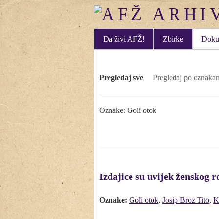
Da živi AFŽ!
Zbirke
Doku
Pregledaj sve
Pregledaj po oznaka
Oznake: Goli otok
Izdajice su uvijek ženskog r
Oznake:
Goli otok
,
Josip Broz Tito
,
K