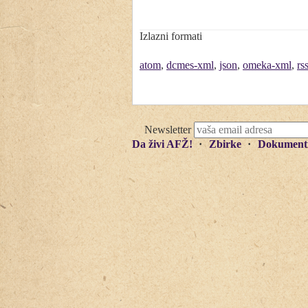
Izlazni formati
atom
,
dcmes-xml
,
json
,
omeka-xml
,
rs
Newsletter
Da živi AFŽ!
Zbirke
Dokument