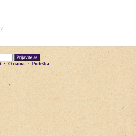
s2
i
O nama
Podrška