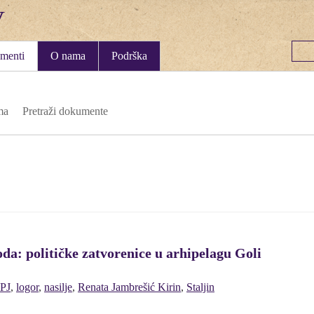
menti
O nama
Podrška
ma
Pretraži dokumente
oda: političke zatvorenice u arhipelagu Goli
PJ
,
logor
,
nasilje
,
Renata Jambrešić Kirin
,
Staljin