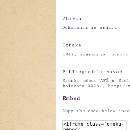
Zbirka
Dokumenti iz arhiva
Oznake
1947
,
izgradnja
,
obnova
Bibliografski navod
Sreski odbor AFŽ-a Sto
kolovoza 2026.,
http://
Embed
Copy the code below int