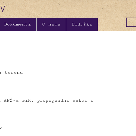
Dokumenti
O nama
Podrška
a terenu
u AFŽ-a BiH, propagandna sekcija
c