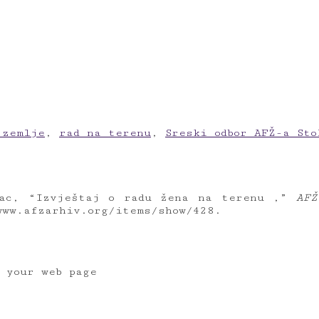
 zemlje
,
rad na terenu
,
Sreski odbor AFŽ-a Sto
lac, “Izvještaj o radu žena na terenu ,”
AFŽ
www.afzarhiv.org/items/show/428
.
o your web page