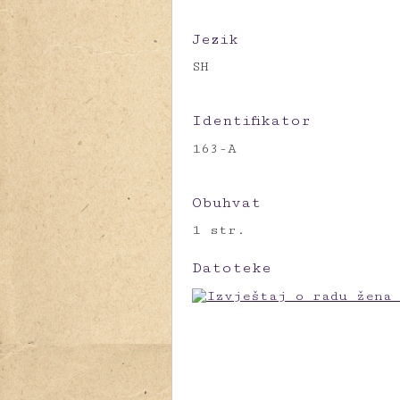
Jezik
SH
Identifikator
163-A
Obuhvat
1 str.
Datoteke