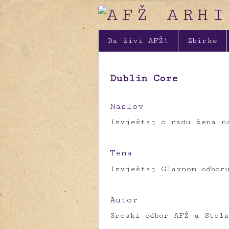
Da živi AFŽ!
Zbirke
Dublin Core
Naslov
Izvještaj o radu žena n
Tema
Izvještaj Glavnom odbor
Autor
Sreski odbor AFŽ-a Stola