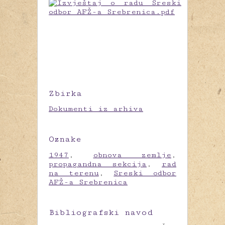
Zbirka
Dokumenti iz arhiva
Oznake
1947
,
obnova zemlje
,
propagandna sekcija
,
rad
na terenu
,
Sreski odbor
AFŽ-a Srebrenica
Bibliografski navod