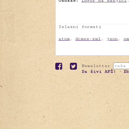
Oznake:
Logor na Banjici
Izlazni formati
atom
,
dcmes-xml
,
json
,
o
Newsletter
Da živi AFŽ!
Z