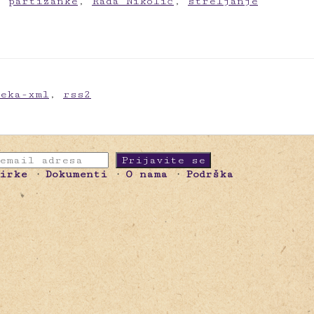
,
partizanke
,
Rada Nikolić
,
streljanje
meka-xml
,
rss2
birke
Dokumenti
O nama
Podrška