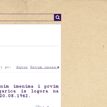
j po:
Autor
Datum unosa
enim imenima i prvim
garica iz logora na
20.08.1942.