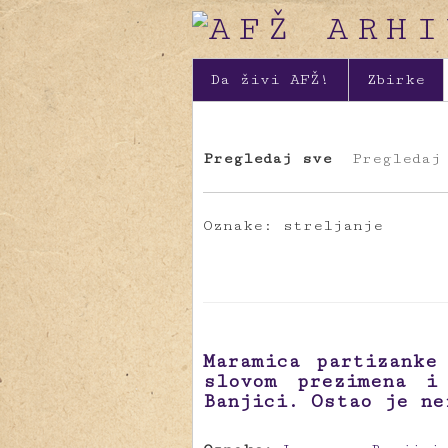
Da živi AFŽ!
Zbirke
Pregledaj sve
Pregledaj
Oznake: streljanje
Maramica partizanke
slovom prezimena i
Banjici. Ostao je ne