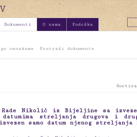
Dokumenti
O nama
Podrška
 po oznakama
Pretraži dokumente
Sortira
 Rade Nikolić iz Bijeljine sa izvez
 datumima streljanja drugova i dru
izvezen samo datum njenog streljanja 