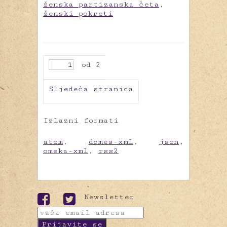
ženska partizanska četa
,
ženski pokreti
od 2
Sljedeća stranica
Izlazni formati
atom
,
dcmes-xml
,
json
,
omeka-xml
,
rss2
Newsletter