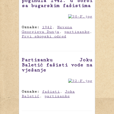
poginula 1942. u borbi
sa bugarskim fašistima
Oznake:
1942
,
Nevena
Georgieva Dunja
,
partizanke
,
Prvi skopski odred
Partizanku Joku
Baletić fašisti vode na
vješanje
Oznake:
fašisti
,
Joka
Baletić
,
partizanke