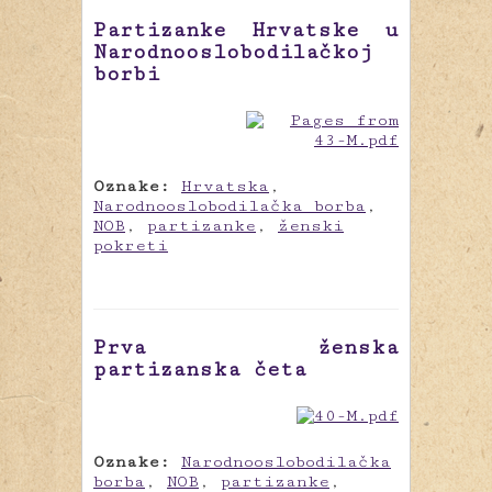
Partizanke Hrvatske u
Narodnooslobodilačkoj
borbi
Oznake:
Hrvatska
,
Narodnooslobodilačka borba
,
NOB
,
partizanke
,
ženski
pokreti
Prva ženska
partizanska četa
Oznake:
Narodnooslobodilačka
borba
,
NOB
,
partizanke
,