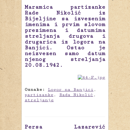
Maramica partizanke
Rade Nikolić iz
Bijeljine sa izvezenim
imenima i prvim slovom
prezimena i datumima
streljanja drugova i
drugarica iz logora na
Banjici. Ostao je
neizvezen samo datum
njenog streljanja
20.08.1942.
Oznake:
Logor na Banjici
,
partizanke
,
Rada Nikolić
,
streljanje
Persa Lazarević