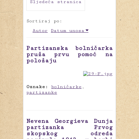
Sljedeća stranica
Sortiraj po:
Autor
Datum unosa
Partizanska bolničarka
pruža prvu pomoć na
položaju
Oznake:
bolničarke
,
partizanke
Nevena Georgieva Dunja
partizanka Prvog
skopskog odreda