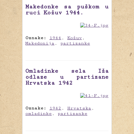
Makedonke sa puškom u
ruci Kožuv 1944.
Oznake:
1944
,
Kožuv
,
Makedonija
,
partizanke
Omladinke sela Iža
odlaze u partizane
Hrvatska 1942
Oznake:
1942
,
Hrvatska
,
omladinke
,
partizanke