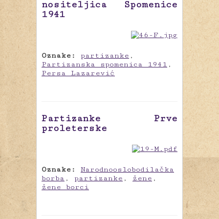
nositeljica Spomenice
1941
Oznake:
partizanke
,
Partizanska spomenica 1941
,
Persa Lazarević
Partizanke Prve
proleterske
Oznake:
Narodnooslobodilačka
borba
,
partizanke
,
žene
,
žene borci