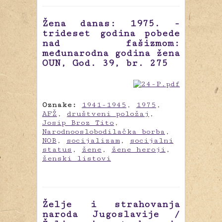
Žena danas: 1975. -
trideset godina pobede
nad fašizmom:
međunarodna godina žena
OUN, God. 39, br. 275
Oznake:
1941-1945
,
1975
,
AFŽ
,
društveni položaj
,
Josip Broz Tito
,
Narodnooslobodilačka borba
,
NOB
,
socijalizam
,
socijalni
status
,
žene
,
žene heroji
,
ženski listovi
Želje i strahovanja
naroda Jugoslavije /