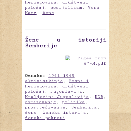
Hercegovina
,
društveni
položaj
,
socijalizam
,
Vera
Katz
,
žene
Žene u istoriji
Semberije
Oznake:
1941-1945
,
aktivistkinje
,
Bosna i
Hercegovina
,
društveni
položaj
,
Jugoslavija
,
Kraljevina Jugoslavija
,
NOB
,
obrazovanje
,
politika
,
prosvjećivanje
,
Semberija
,
žene
,
ženska istorija
,
ženski pokreti