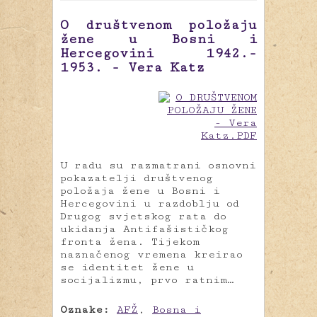
O društvenom položaju
žene u Bosni i
Hercegovini 1942.-
1953. - Vera Katz
U radu su razmatrani osnovni
pokazatelji društvenog
položaja žene u Bosni i
Hercegovini u razdoblju od
Drugog svjetskog rata do
ukidanja Antifašističkog
fronta žena. Tijekom
naznačenog vremena kreirao
se identitet žene u
socijalizmu, prvo ratnim…
Oznake:
AFŽ
,
Bosna i