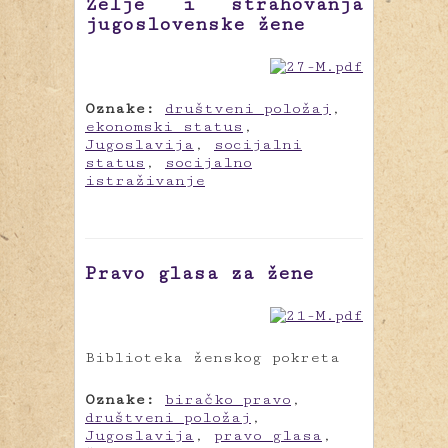
Želje i strahovanja
jugoslovenske žene
Oznake:
društveni položaj
,
ekonomski status
,
Jugoslavija
,
socijalni
status
,
socijalno
istraživanje
Pravo glasa za žene
Biblioteka ženskog pokreta
Oznake:
biračko pravo
,
društveni položaj
,
Jugoslavija
,
pravo glasa
,