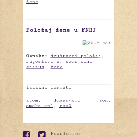
žene
Položaj žene u FNRJ
Oznake:
društveni položaj
,
Jugoslavija
,
socijalni
status
,
žene
Izlazni formati
atom
,
dcmes-xml
,
json
,
omeka-xml
,
rss2
Newsletter