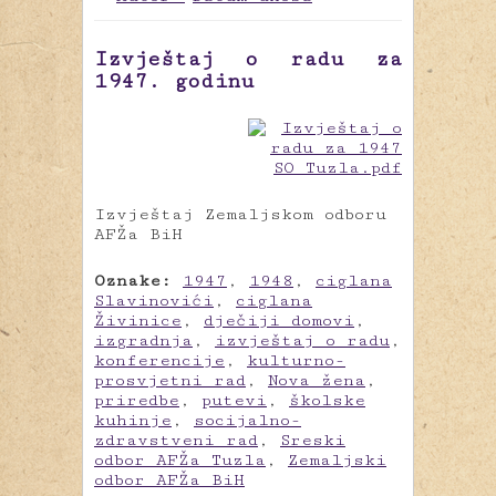
Izvještaj o radu za
1947. godinu
Izvještaj Zemaljskom odboru
AFŽa BiH
Oznake:
1947
,
1948
,
ciglana
Slavinovići
,
ciglana
Živinice
,
dječiji domovi
,
izgradnja
,
izvještaj o radu
,
konferencije
,
kulturno-
prosvjetni rad
,
Nova žena
,
priredbe
,
putevi
,
školske
kuhinje
,
socijalno-
zdravstveni rad
,
Sreski
odbor AFŽa Tuzla
,
Zemaljski
odbor AFŽa BiH