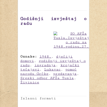
Godišnji izvještaj o
radu
Oznake:
1948.
,
dječiji
domovi
,
godišnji izvještaj o
radu
,
izgradnja
,
krojački
tečajevi
,
Lukavac
,
pomoć
narodu Grčke
,
predavanja
,
Sreski odbor AFŽa Tuzla
,
Živinice
Izlazni formati