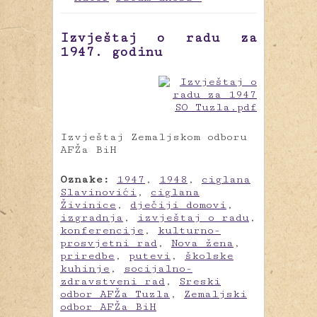
Izvještaj o radu za
1947. godinu
Izvještaj Zemaljskom odboru
AFŽa BiH
Oznake:
1947
,
1948
,
ciglana
Slavinovići
,
ciglana
Živinice
,
dječiji domovi
,
izgradnja
,
izvještaj o radu
,
konferencije
,
kulturno-
prosvjetni rad
,
Nova žena
,
priredbe
,
putevi
,
školske
kuhinje
,
socijalno-
zdravstveni rad
,
Sreski
odbor AFŽa Tuzla
,
Zemaljski
odbor AFŽa BiH