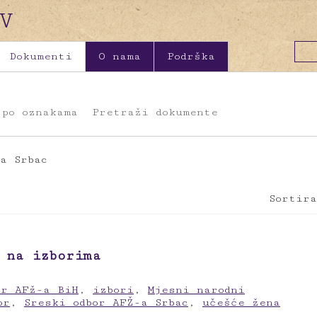
Dokumenti
O nama
Podrška
 po oznakama
Pretraži dokumente
a Srbac
Sortira
 na izborima
or AFž-a BiH
,
izbori
,
Mjesni narodni
or
,
Sreski odbor AFŽ-a Srbac
,
učešće žena