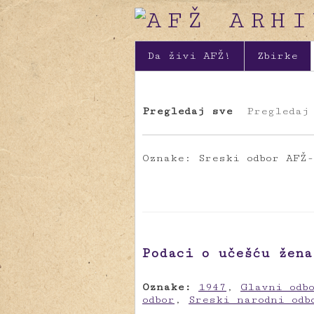
Da živi AFŽ!
Zbirke
Pregledaj sve
Pregledaj
Oznake: Sreski odbor AFŽ-
Podaci o učešću žena
Oznake:
1947
,
Glavni odb
odbor
,
Sreski narodni odb