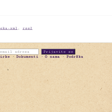
meka-xml
,
rss2
birke
Dokumenti
O nama
Podrška