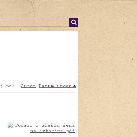
j po:
Autor
Datum unosa