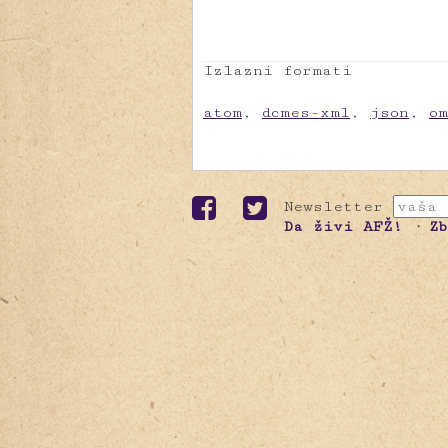
Izlazni formati
atom
,
dcmes-xml
,
json
,
o
Newsletter
Da živi AFŽ!
Z