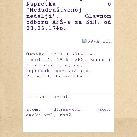
Napretka o
"Međudruštvenoj
nedelji", Glavnom
odboru AFŽ-a za BiH, od
08.03.1946.
Oznake:
"Međudruštvena
nedelja"
,
1946
,
AFŽ
,
Bosna i
Hercegovina
,
djeca
,
Napredak
,
obrazovanje
,
Preporod
,
Prosvjeta
Izlazni formati
atom
,
dcmes-xml
,
json
,
omeka-xml
,
rss2