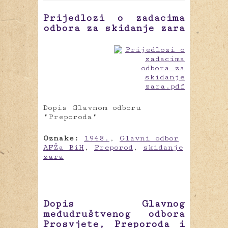
Prijedlozi o zadacima
odbora za skidanje zara
Dopis Glavnom odboru
"Preporoda"
Oznake:
1948.
,
Glavni odbor
AFŽa BiH
,
Preporod
,
skidanje
zara
Dopis Glavnog
međudruštvenog odbora
Prosvjete, Preporoda i