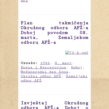
AFŽ
Plan takmičenja
Okružnog odbora AFŽ-a
Doboj povodom 08.
marta, Zemaljskom
odboru AFŽ-a
Oznake:
1946
,
8. mart
,
Bosna i Hercegovina
,
Doboj
,
Međunarodni dan žena
,
Okružni odbor AFŽ
,
Zemaljski
odbor AFŽ
Izvještaj Okružnog
odbora AFŽ-a Doboj o