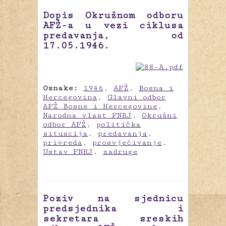
Dopis Okružnom odboru
AFŽ-a u vezi ciklusa
predavanja, od
17.05.1946.
Oznake:
1946
,
AFŽ
,
Bosna i
Hercegovina
,
Glavni odbor
AFŽ Bosne i Hercegovine
,
Narodna vlast FNRJ
,
Okružni
odbor AFŽ
,
politička
situacija
,
predavanja
,
privreda
,
prosvjećivanje
,
Ustav FNRJ
,
zadruge
Poziv na sjednicu
predsjednika i
sekretara sreskih