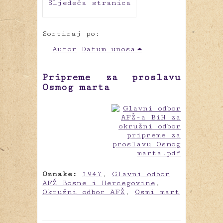
Sljedeća stranica
Sortiraj po:
Autor
Datum unosa
Pripreme za proslavu
Osmog marta
Oznake:
1947
,
Glavni odbor
AFŽ Bosne i Hercegovine
,
Okružni odbor AFŽ
,
Osmi mart