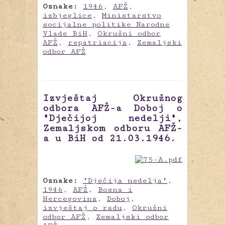
Oznake:
1946
,
AFŽ
,
izbjeglice
,
Ministarstvo
socijalne politike Narodne
Vlade BiH
,
Okružni odbor
AFŽ
,
repatriacija
,
Zemaljski
odbor AFŽ
Izvještaj Okružnog
odbora AFŽ-a Doboj o
"Dječijoj nedelji",
Zemaljskom odboru AFŽ-
a u BiH od 21.03.1946.
Oznake:
"Dječija nedelja"
,
1946
,
AFŽ
,
Bosna i
Hercegovina
,
Doboj
,
izvještaj o radu
,
Okružni
odbor AFŽ
,
Zemaljski odbor