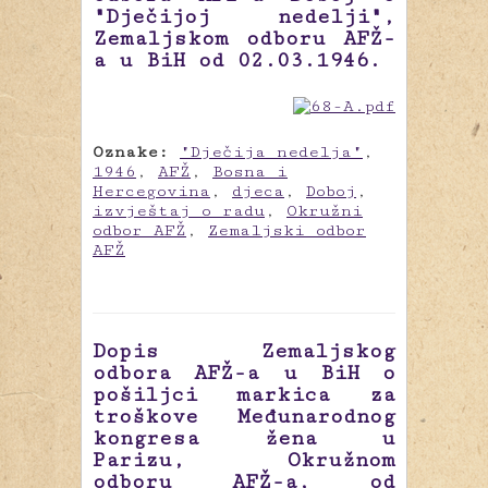
"Dječijoj nedelji",
Zemaljskom odboru AFŽ-
a u BiH od 02.03.1946.
Oznake:
"Dječija nedelja"
,
1946
,
AFŽ
,
Bosna i
Hercegovina
,
djeca
,
Doboj
,
izvještaj o radu
,
Okružni
odbor AFŽ
,
Zemaljski odbor
AFŽ
Dopis Zemaljskog
odbora AFŽ-a u BiH o
pošiljci markica za
troškove Međunarodnog
kongresa žena u
Parizu, Okružnom
odboru AFŽ-a, od