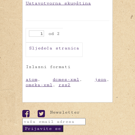
Ustavotvorna skupština
od 2
Sljedeća stranica
Izlazni formati
atom
,
dcmes-xml
,
json
,
omeka-xml
,
rss2
Newsletter