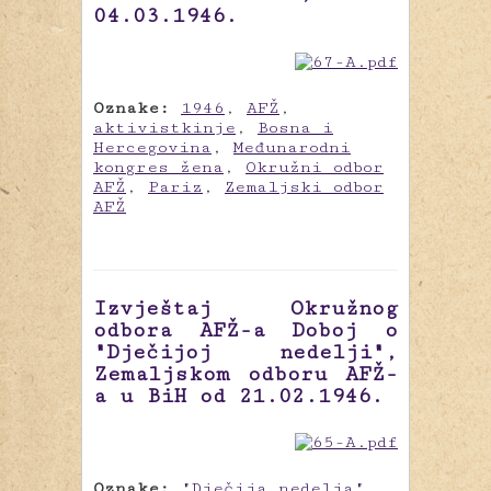
04.03.1946.
Oznake:
1946
,
AFŽ
,
aktivistkinje
,
Bosna i
Hercegovina
,
Međunarodni
kongres žena
,
Okružni odbor
AFŽ
,
Pariz
,
Zemaljski odbor
AFŽ
Izvještaj Okružnog
odbora AFŽ-a Doboj o
"Dječijoj nedelji",
Zemaljskom odboru AFŽ-
a u BiH od 21.02.1946.
Oznake:
"Dječija nedelja"
,