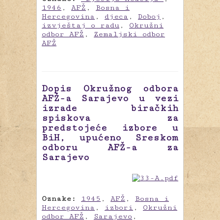
1946
,
AFŽ
,
Bosna i
Hercegovina
,
djeca
,
Doboj
,
izvještaj o radu
,
Okružni
odbor AFŽ
,
Zemaljski odbor
AFŽ
Dopis Okružnog odbora
AFŽ-a Sarajevo u vezi
izrade biračkih
spiskova za
predstojeće izbore u
BiH, upućeno Sreskom
odboru AFŽ-a za
Sarajevo
Oznake:
1945
,
AFŽ
,
Bosna i
Hercegovina
,
izbori
,
Okružni
odbor AFŽ
,
Sarajevo
,