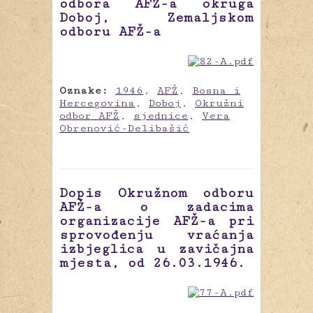
odbora AFŽ-a okruga
Doboj, Zemaljskom
odboru AFŽ-a
Oznake:
1946
,
AFŽ
,
Bosna i
Hercegovina
,
Doboj
,
Okružni
odbor AFŽ
,
sjednice
,
Vera
Obrenović-Delibašić
Dopis Okružnom odboru
AFŽ-a o zadacima
organizacije AFŽ-a pri
sprovođenju vraćanja
izbjeglica u zavičajna
mjesta, od 26.03.1946.