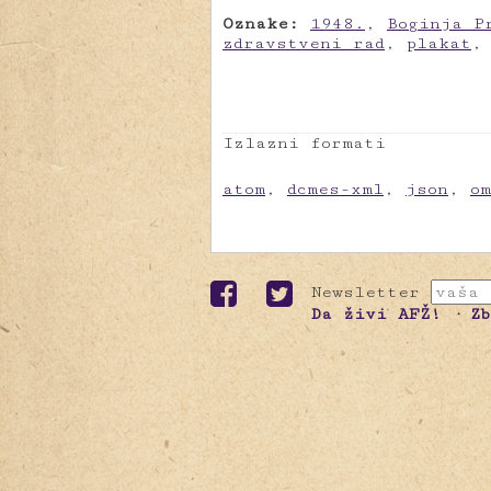
Oznake:
1948.
,
Boginja P
zdravstveni rad
,
plakat
Izlazni formati
atom
,
dcmes-xml
,
json
,
o
Newsletter
Da živi AFŽ!
Z