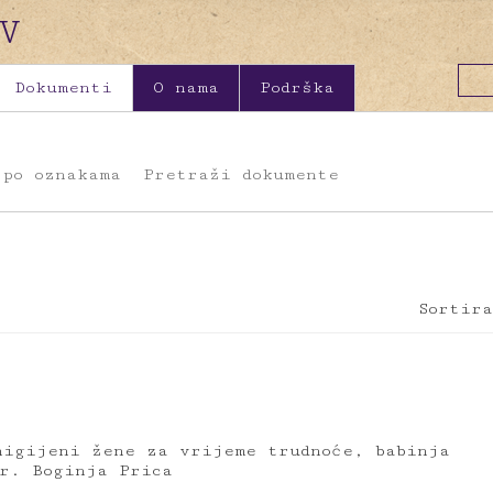
Dokumenti
O nama
Podrška
 po oznakama
Pretraži dokumente
Sortira
higijeni žene za vrijeme trudnoće, babinja
Dr. Boginja Prica