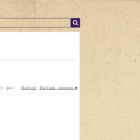
j po:
Autor
Datum unosa