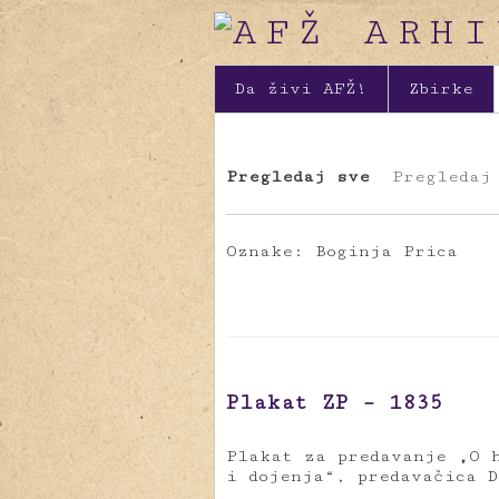
Da živi AFŽ!
Zbirke
Pregledaj sve
Pregledaj
Oznake: Boginja Prica
Plakat ZP – 1835
Plakat za predavanje „O 
i dojenja“, predavačica 