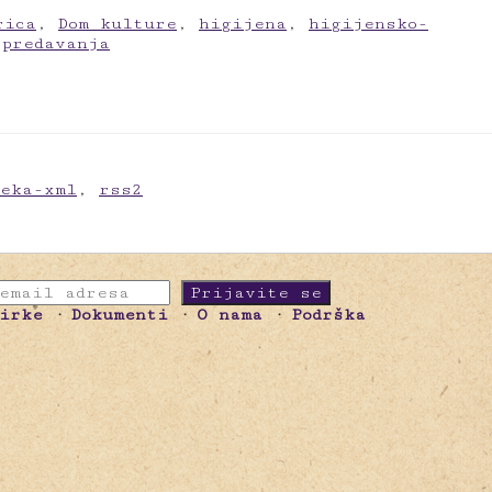
rica
,
Dom kulture
,
higijena
,
higijensko-
,
predavanja
meka-xml
,
rss2
birke
Dokumenti
O nama
Podrška