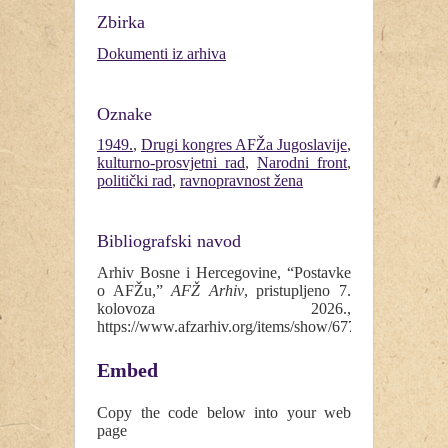
Zbirka
Dokumenti iz arhiva
Oznake
1949.
,
Drugi kongres AFŽa Jugoslavije
,
kulturno-prosvjetni rad
,
Narodni front
,
politički rad
,
ravnopravnost žena
Bibliografski navod
Arhiv Bosne i Hercegovine, “Postavke
o AFŽu,”
AFŽ Arhiv
, pristupljeno 7.
kolovoza 2026.,
https://www.afzarhiv.org/items/show/677
.
Embed
Copy the code below into your web
page