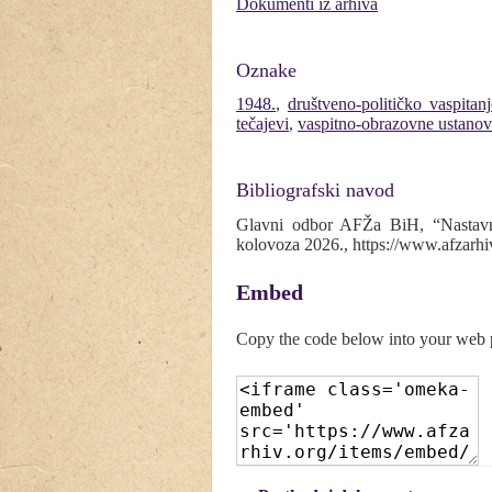
Dokumenti iz arhiva
Oznake
1948.
,
društveno-političko vaspitanj
tečajevi
,
vaspitno-obrazovne ustano
Bibliografski navod
Glavni odbor AFŽa BiH, “Nastavni
kolovoza 2026.,
https://www.afzarhi
Embed
Copy the code below into your web