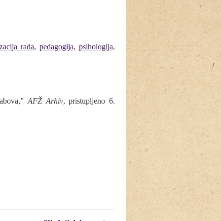
zacija rada
,
pedagogija
,
psihologija
,
tabova,”
AFŽ Arhiv
, pristupljeno 6.