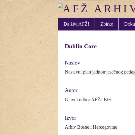
Da živi AFŽ!
Zbirke
Doku
Dublin Core
Naslov
Nastavni plan jednomjesečnog pedago
Autor
Glavni odbor AFŽa BiH
Izvor
Arhiv Bosne i Hercegovine