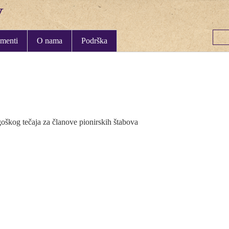
menti
O nama
Podrška
škog tečaja za članove pionirskih štabova