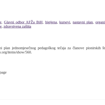
e
,
Glavni odbor AFŽa BiH
,
higijena
,
kursevi
,
nastavni plan
,
organi
ve
,
zdravstvena zaštita
 plan jednomjesečnog pedagoškog tečaja za članove pionirskih š
v.org/items/show/560
.
 page