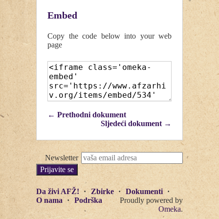
Embed
Copy the code below into your web
page
← Prethodni dokument
Sljedeći dokument →
Newsletter
Da živi AFŽ!
Zbirke
Dokumenti
O nama
Podrška
Proudly powered by
Omeka
.