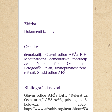
Zbirka
Dokumenti iz arhiva
Oznake
demokratija
,
Glavni odbor AFŽa BiH
,
Međunarodna demokratska federacija
žena
,
Narodni front
,
Osmi mart
,
Petogodišnji plan
,
ravnopravnost žena
,
referati
,
Sreski odbor AFŽ
Bibliografski navod
Glavni odbor AFŽa BiH, “Referat za
Osmi mart,”
AFŽ Arhiv
, pristupljeno 6.
kolovoza 2026.,
https://www.afzarhiv.org/items/show/534
.