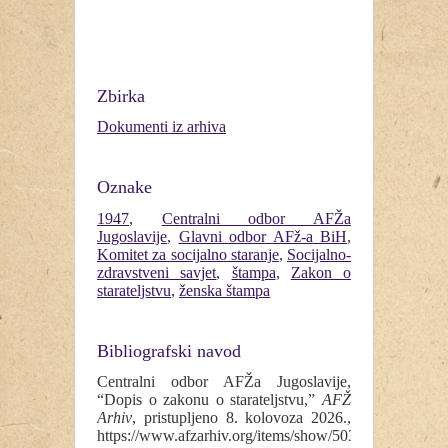
Zbirka
Dokumenti iz arhiva
Oznake
1947
,
Centralni odbor AFŽa
Jugoslavije
,
Glavni odbor AFž-a BiH
,
Komitet za socijalno staranje
,
Socijalno-
zdravstveni savjet
,
štampa
,
Zakon o
starateljstvu
,
ženska štampa
Bibliografski navod
Centralni odbor AFŽa Jugoslavije,
“Dopis o zakonu o starateljstvu,”
AFŽ
Arhiv
, pristupljeno 8. kolovoza 2026.,
https://www.afzarhiv.org/items/show/503
.