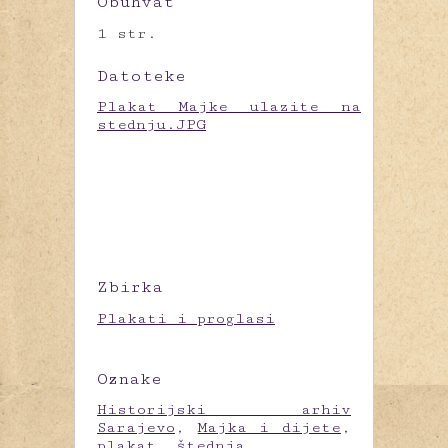
Obuhvat
1 str.
Datoteke
Plakat Majke ulazite na
stednju.JPG
Zbirka
Plakati i proglasi
Oznake
Historijski arhiv
Sarajevo
,
Majka i dijete
,
plakat
,
štednja