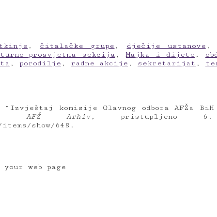
tkinje
,
čitalačke grupe
,
dječije ustanove
turno-prosvjetna sekcija
,
Majka i dijete
,
ob
šta
,
porodilje
,
radne akcije
,
sekretarijat
,
te
 “Izvještaj komisije Glavnog odbora AFŽa BiH
a,”
AFŽ Arhiv
, pristupljeno 6.
/items/show/648
.
o your web page