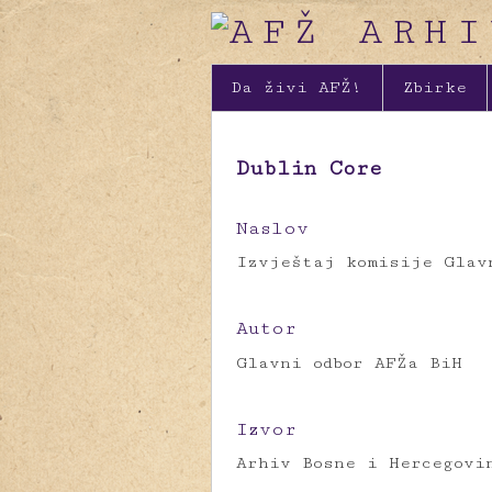
Da živi AFŽ!
Zbirke
Dublin Core
Naslov
Izvještaj komisije Glav
Autor
Glavni odbor AFŽa BiH
Izvor
Arhiv Bosne i Hercegovi