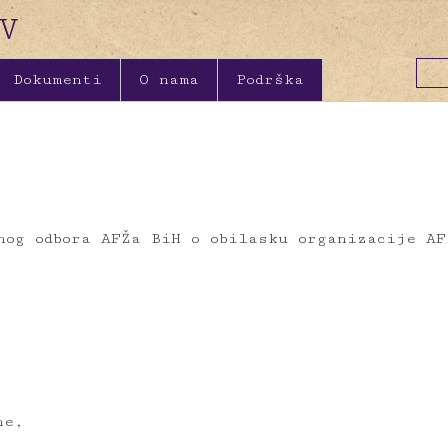
Dokumenti
O nama
Podrška
nog odbora AFŽa BiH o obilasku organizacije AF
ne,