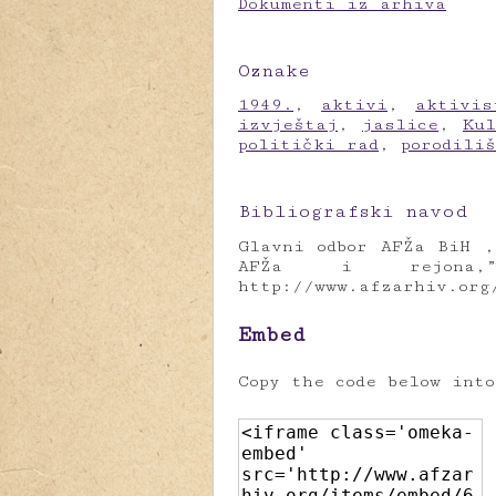
Dokumenti iz arhiva
Oznake
1949.
,
aktivi
,
aktivis
izvještaj
,
jaslice
,
Kul
politički rad
,
porodili
Bibliografski navod
Glavni odbor AFŽa BiH ,
AFŽa i rejon
http://www.afzarhiv.org
Embed
Copy the code below int