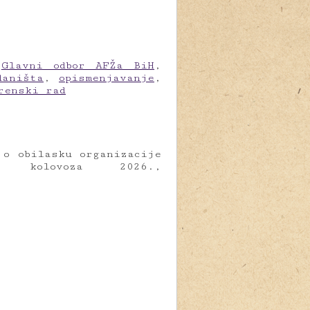
,
Glavni odbor AFŽa BiH
,
daništa
,
opismenjavanje
,
renski rad
 o obilasku organizacije
 kolovoza 2026.,