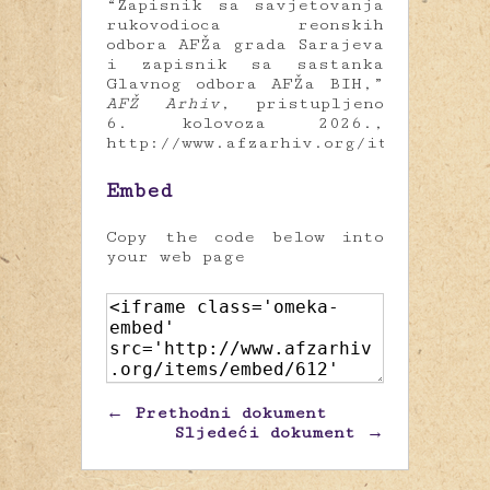
“Zapisnik sa savjetovanja
rukovodioca reonskih
odbora AFŽa grada Sarajeva
i zapisnik sa sastanka
Glavnog odbora AFŽa BIH,”
AFŽ Arhiv
, pristupljeno
6. kolovoza 2026.,
http://www.afzarhiv.org/items/show/
Embed
Copy the code below into
your web page
← Prethodni dokument
Sljedeći dokument →