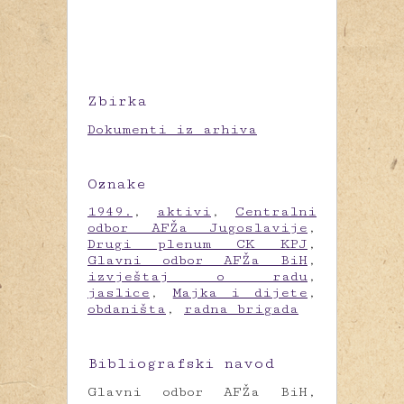
Zbirka
Dokumenti iz arhiva
Oznake
1949.
,
aktivi
,
Centralni
odbor AFŽa Jugoslavije
,
Drugi plenum CK KPJ
,
Glavni odbor AFŽa BiH
,
izvještaj o radu
,
jaslice
,
Majka i dijete
,
obdaništa
,
radna brigada
Bibliografski navod
Glavni odbor AFŽa BiH,