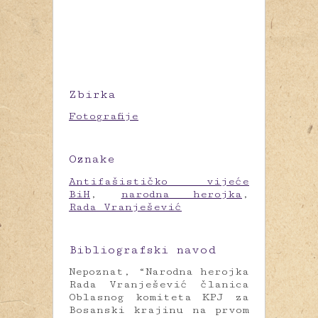
Zbirka
Fotografije
Oznake
Antifašističko vijeće
BiH
,
narodna herojka
,
Rada Vranješević
Bibliografski navod
Nepoznat, “Narodna herojka
Rada Vranješević članica
Oblasnog komiteta KPJ za
Bosanski krajinu na prvom