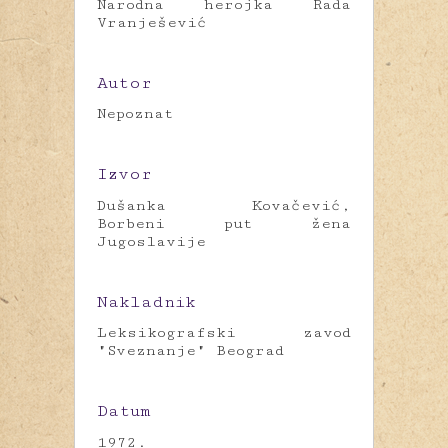
Narodna herojka Rada
Vranješević
Autor
Nepoznat
Izvor
Dušanka Kovačević,
Borbeni put žena
Jugoslavije
Nakladnik
Leksikografski zavod
"Sveznanje" Beograd
Datum
1972.