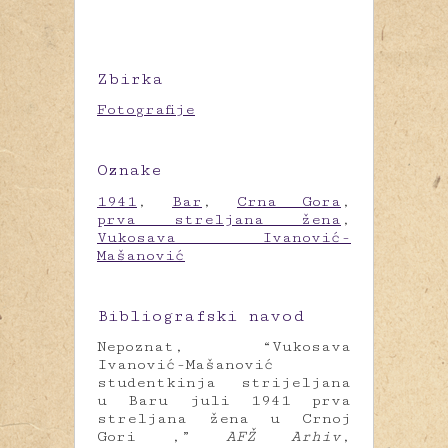
Zbirka
Fotografije
Oznake
1941
,
Bar
,
Crna Gora
,
prva streljana žena
,
Vukosava Ivanović-
Mašanović
Bibliografski navod
Nepoznat, “Vukosava
Ivanović-Mašanović
studentkinja strijeljana
u Baru juli 1941 prva
streljana žena u Crnoj
Gori ,”
AFŽ Arhiv
,