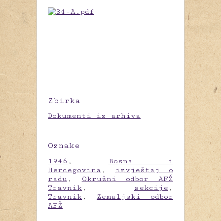
Zbirka
Dokumenti iz arhiva
Oznake
1946
,
Bosna i
Hercegovina
,
izvještaj o
radu
,
Okružni odbor AFŽ
Travnik
,
sekcije
,
Travnik
,
Zemaljski odbor
AFŽ