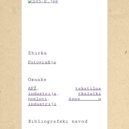
Zbirka
Fotografije
Oznake
AFŽ
,
tekstilna
industrija
,
tkalački
poslovi
,
žene u
industriji
Bibliografski navod