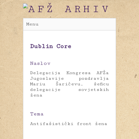
Menu
Dublin Core
Naslov
Delegacija Kongresa AFŽa
Jugoslavije pozdravlja
Mariu Šaričevu, šeficu
delegacije sovjetskih
žena
Tema
Antifašistički front žena