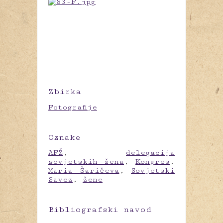
Zbirka
Fotografije
Oznake
AFŽ
,
delegacija
sovjetskih žena
,
Kongres
,
Maria Šaričeva
,
Sovjetski
Savez
,
žene
Bibliografski navod