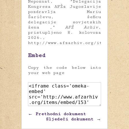
Nepoznat, “Delegacija
Kongresa AFŽa Jugoslavije
pozdravlja Mariu
Šaričevu, šeficu
delegacije sovjetskih
žena ,”
AFŽ Arhiv
,
pristupljeno 8. kolovoza
2026.,
http://www.afzarhiv.org/items/show/
Embed
Copy the code below into
your web page
← Prethodni dokument
Sljedeći dokument →