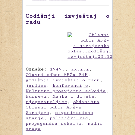
Godišnji izvještaj o
radu
Oznake:
1949.
,
aktivi
,
Glavni odbor AFŽa BiH
,
godišnji izvještaj o radu
,
jaslice
,
konferencije
,
Kulturno-prosvjetna sekcija
,
kursevi
,
Majka i dijete
,
njegovateljice
,
obdaništa
,
Oblasni odbor AFŽ-a
Sarajevo
,
organizaciono
stanje
,
politički rad
,
propagandna sekcija
,
radna
snaga