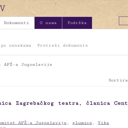
Dokumenti
O nama
Podrška
 po oznakama
Pretraži dokumente
t AFŽ-a Jugoslavije
Sortira
mica Zagrebačkog teatra, članica Cent
omitet AFŽ-a Jugoslavije
,
glumice
,
Vika
tar