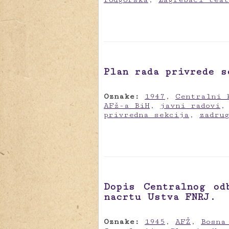
Plan rada privrede s
Oznake:
1947
,
Centralni 
AFž-a BiH
,
javni radovi
privredna sekcija
,
zadru
Dopis Centralnog od
nacrtu Ustva FNRJ.
Oznake:
1945
,
AFŽ
,
Bosna