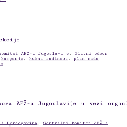
ekcije
komitet AFŽ-a Jugoslavije
,
Glavni odbor
,
kampanje
,
kućna radinost
,
plan rada
,
ge
bora AFŽ-a Jugoslavije u vezi organ
 i Hercegovina
,
Centralni komitet AFŽ-a