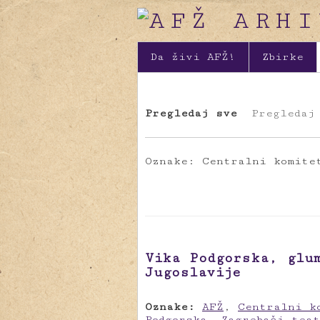
Da živi AFŽ!
Zbirke
Pregledaj sve
Pregledaj
Oznake: Centralni komite
Vika Podgorska, glu
Jugoslavije
Oznake:
AFŽ
,
Centralni k
Podgorska
,
Zagrebači tea