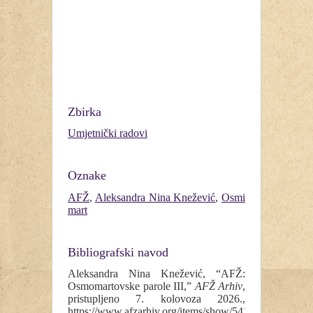
Zbirka
Umjetnički radovi
Oznake
AFŽ
,
Aleksandra Nina Knežević
,
Osmi
mart
Bibliografski navod
Aleksandra Nina Knežević, “AFŽ:
Osmomartovske parole III,”
AFŽ Arhiv
,
pristupljeno 7. kolovoza 2026.,
https://www.afzarhiv.org/items/show/541
.