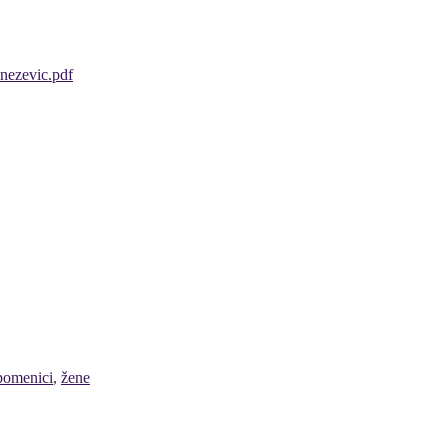
pomenici
,
žene