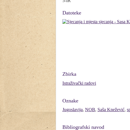
5-IR
Datoteke
Zbirka
Istraživački radovi
Oznake
Jugoslavija
,
NOB
,
Saša Knežević
,
s
Bibliografski navod