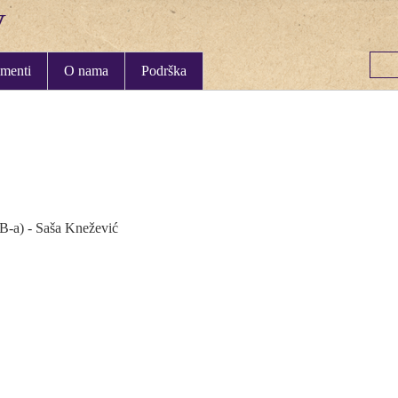
menti
O nama
Podrška
B-a) - Saša Knežević