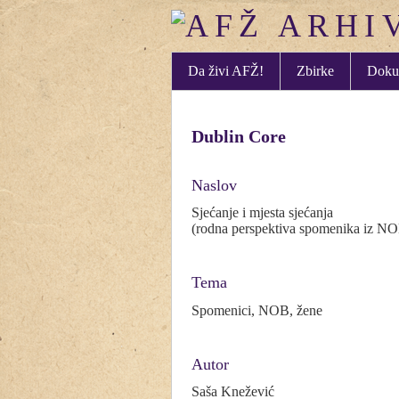
Da živi AFŽ!
Zbirke
Doku
Dublin Core
Naslov
Sjećanje i mjesta sjećanja
(rodna perspektiva spomenika iz NO
Tema
Spomenici, NOB, žene
Autor
Saša Knežević