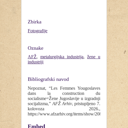
Zbirka
Fotografije
Oznake
AFŽ
,
metalurgijska industrija
,
žene u
industriji
Bibliografski navod
Nepoznat, “Les Femmes Yougoslaves
dans la construction du
socialisme=Žene Jugoslavije u izgradnji
socijalizma,”
AFŽ Arhiv
, pristupljeno 7.
kolovoza 2026.,
https://www.afzarhiv.org/items/show/208
.
Embed