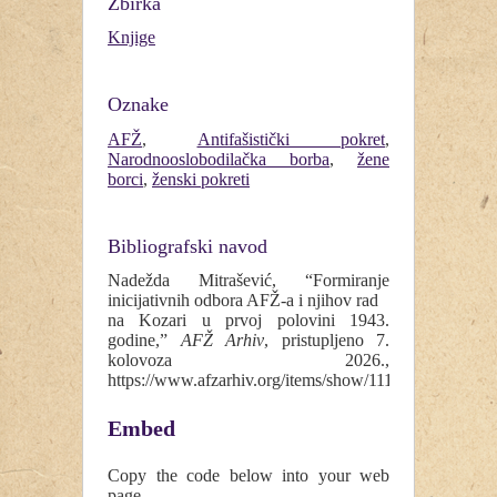
Zbirka
Knjige
Oznake
AFŽ
,
Antifašistički pokret
,
Narodnooslobodilačka borba
,
žene
borci
,
ženski pokreti
Bibliografski navod
Nadežda Mitrašević, “Formiranje
inicijativnih odbora AFŽ-a i njihov rad
na Kozari u prvoj polovini 1943.
godine,”
AFŽ Arhiv
, pristupljeno 7.
kolovoza 2026.,
https://www.afzarhiv.org/items/show/111
.
Embed
Copy the code below into your web
page