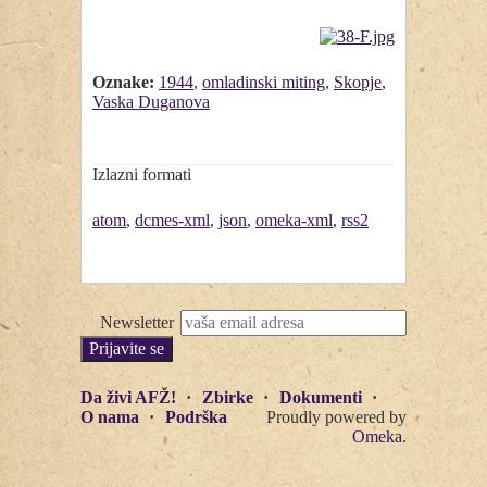
Oznake:
1944
,
omladinski miting
,
Skopje
,
Vaska Duganova
Izlazni formati
atom
,
dcmes-xml
,
json
,
omeka-xml
,
rss2
Newsletter
Da živi AFŽ!
Zbirke
Dokumenti
O nama
Podrška
Proudly powered by
Omeka
.