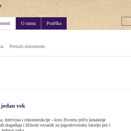
menti
O nama
Podrška
ma
Pretraži dokumente
 jedan vek
 intervjua i rekonstrukcije - kroz životnu priču junakinje
ih događaja i ličnosti vezanih za jugoslovensku istoriju pre i
ku jednog veka…