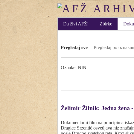
Da živi AFŽ!
Zbirke
Doku
Pregledaj sve
Pregledaj po oznaka
Oznake: NIN
Želimir Žilnik: Jedna žena -
Dokumentarni film na principima iskaza,
Dragice Srzentić osvetljava niz značajn
posle Drugog svetskog rata. Kroz sli