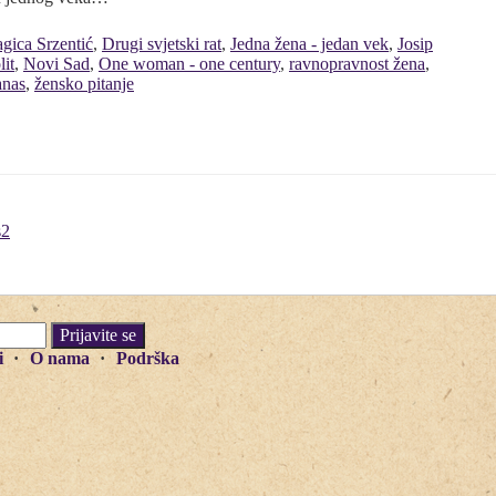
gica Srzentić
,
Drugi svjetski rat
,
Jedna žena - jedan vek
,
Josip
lit
,
Novi Sad
,
One woman - one century
,
ravnopravnost žena
,
anas
,
žensko pitanje
s2
i
O nama
Podrška