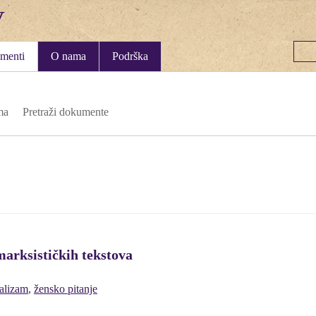
menti
O nama
Podrška
ma
Pretraži dokumente
marksističkih tekstova
jalizam
,
žensko pitanje