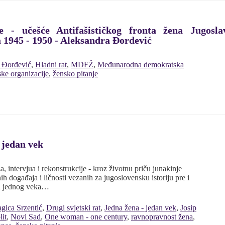
ice - učešće Antifašističkog fronta žena Jugo
 1945 - 1950 - Aleksandra Đorđević
 Đorđević
,
Hladni rat
,
MDFŽ
,
Međunarodna demokratska
ke organizacije
,
žensko pitanje
 jedan vek
 intervjua i rekonstrukcije - kroz životnu priču junakinje
ih događaja i ličnosti vezanih za jugoslovensku istoriju pre i
ku jednog veka…
gica Srzentić
,
Drugi svjetski rat
,
Jedna žena - jedan vek
,
Josip
lit
,
Novi Sad
,
One woman - one century
,
ravnopravnost žena
,