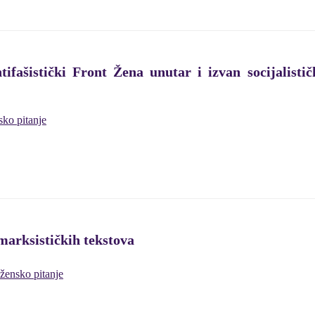
tifašistički Front Žena unutar i izvan socijalisti
sko pitanje
marksističkih tekstova
žensko pitanje