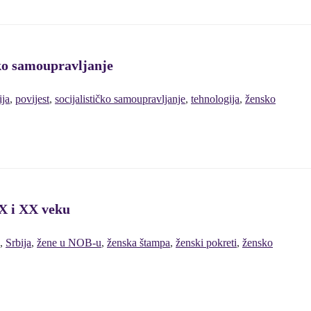
čko samoupravljanje
ija
,
povijest
,
socijalističko samoupravljanje
,
tehnologija
,
žensko
IX i XX veku
,
Srbija
,
žene u NOB-u
,
ženska štampa
,
ženski pokreti
,
žensko