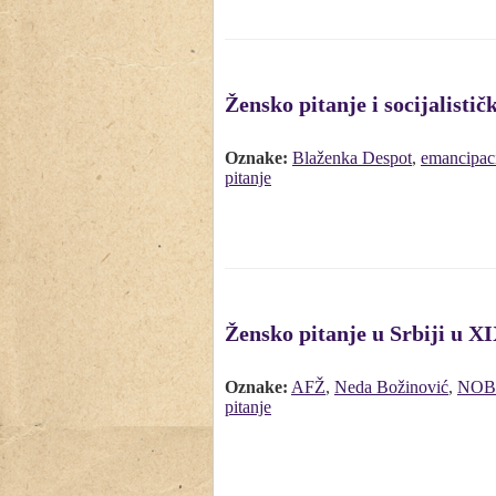
Žensko pitanje i socijalisti
Oznake:
Blaženka Despot
,
emancipac
pitanje
Žensko pitanje u Srbiji u X
Oznake:
AFŽ
,
Neda Božinović
,
NOB
pitanje