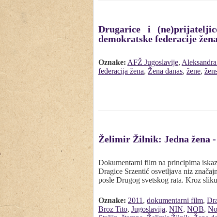
Drugarice i (ne)prijatelj
demokratske federacije žena
Oznake:
AFŽ Jugoslavije
,
Aleksandra
federacija žena
,
Žena danas
,
žene
,
žens
Želimir Žilnik: Jedna žena -
Dokumentarni film na principima iskaza,
Dragice Srzentić osvetljava niz značajn
posle Drugog svetskog rata. Kroz sli
Oznake:
2011
,
dokumentarni film
,
Dra
Broz Tito
,
Jugoslavija
,
NIN
,
NOB
,
No