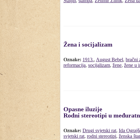
Staljin
,
štampa
,
Želimir Žilnik
,
Žena d
Žena i socijalizam
Oznake:
1913.
,
August Bebel
,
bračni
reformacija
,
socijalizam
,
žene
,
žene u i
Opasne iluzije
Rodni stereotipi u međuratn
Oznake:
Drugi svjetski rat
,
Ida Ograj
svjetski rat
,
rodni stereotipi
,
ženska št