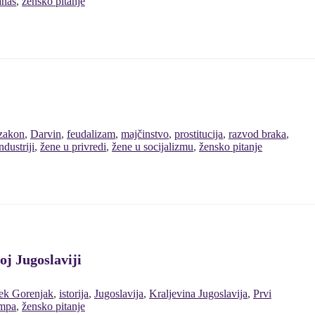
anas
,
žensko pitanje
 zakon
,
Darvin
,
feudalizam
,
majčinstvo
,
prostitucija
,
razvod braka
,
ndustriji
,
žene u privredi
,
žene u socijalizmu
,
žensko pitanje
oj Jugoslaviji
šek Gorenjak
,
istorija
,
Jugoslavija
,
Kraljevina Jugoslavija
,
Prvi
ampa
,
žensko pitanje