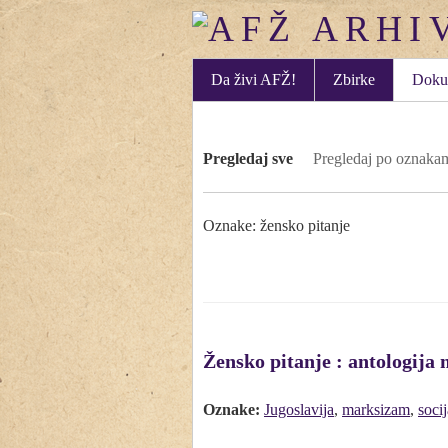
Da živi AFŽ!
Zbirke
Doku
Pregledaj sve
Pregledaj po oznaka
Oznake: žensko pitanje
Žensko pitanje : antologija 
Oznake:
Jugoslavija
,
marksizam
,
soci