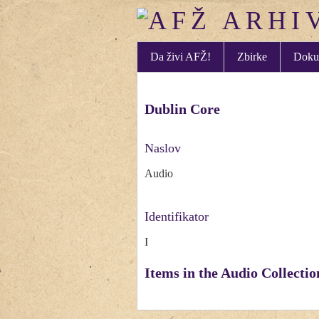
Da živi AFŽ!
Zbirke
Doku
Dublin Core
Naslov
Audio
Identifikator
I
Items in the Audio Collectio