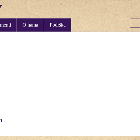
menti
O nama
Podrška
n