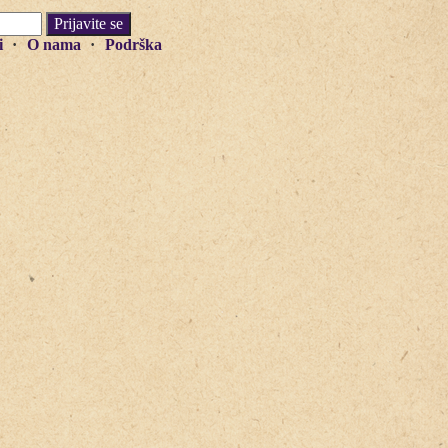
i
O nama
Podrška